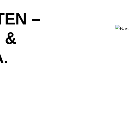
EN –
 &
.