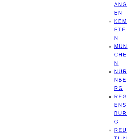
ANG
EN
KEM
PTE
N
MÜN
CHE
N
NÜR
NBE
RG
REG
ENS
BUR
G
REU
TLIN