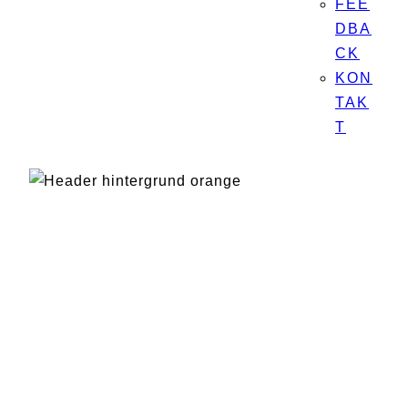
FEE
DBA
CK
KON
TAK
T