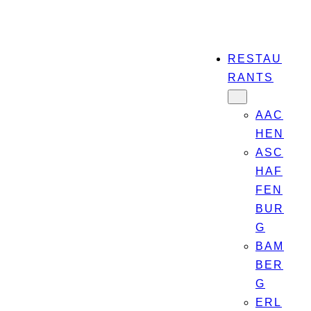
RESTAU
RANTS
AAC
HEN
ASC
HAF
FEN
BUR
G
BAM
BER
G
ERL