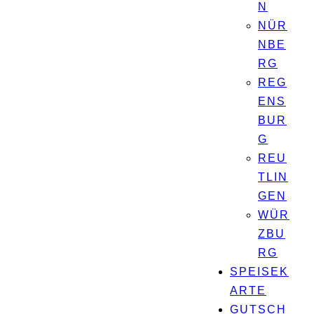
N
NÜR
NBE
RG
REG
ENS
BUR
G
REU
TLIN
GEN
WÜR
ZBU
RG
SPEISEK
ARTE
GUTSCH