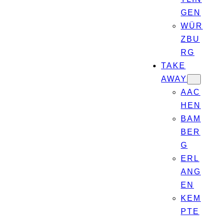
GEN
WÜR
ZBU
RG
TAKE
AWAY
AAC
HEN
BAM
BER
G
ERL
ANG
EN
KEM
PTE