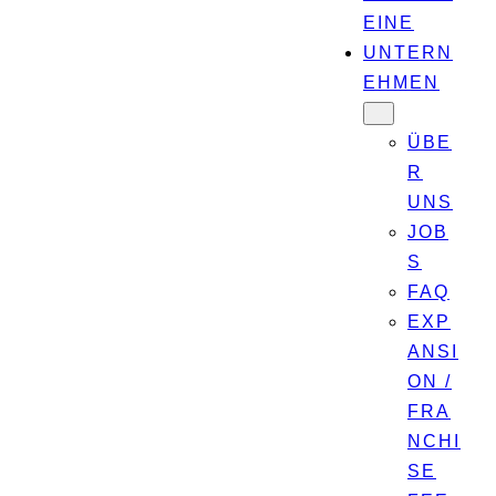
EINE
UNTERN
EHMEN
ÜBE
R
UNS
JOB
S
FAQ
EXP
ANSI
ON /
FRA
NCHI
SE